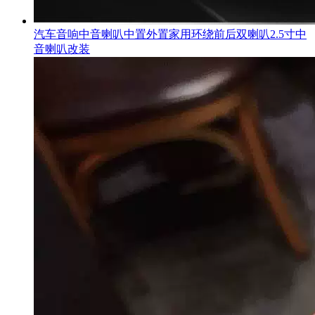
汽车音响中音喇叭中置外置家用环绕前后双喇叭2.5寸中
音喇叭改装