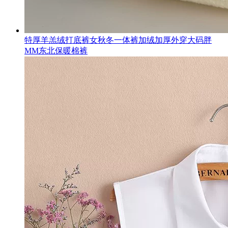
特厚羊羔绒打底裤女秋冬一体裤加绒加厚外穿大码胖
MM东北保暖棉裤