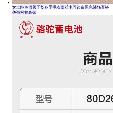
女士纯色假领子秋冬季毛衣蕾丝木耳边白黑色装饰百搭
假领衬衣高领