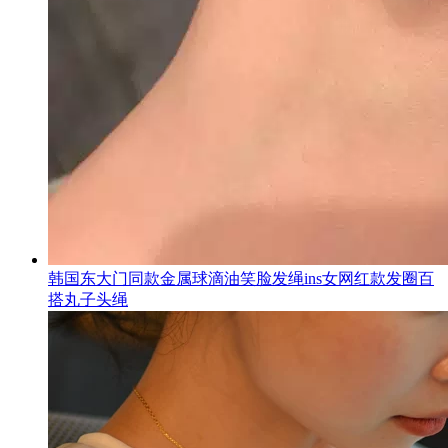
韩国东大门同款金属球滴油笑脸发绳ins女网红款发圈百
搭丸子头绳