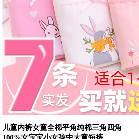
儿童内裤女童全棉平角纯棉三角四角
100%女宝宝小女孩中大童短裤