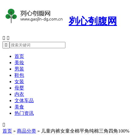
刿心刳腹网



首页
美妆
男装
鞋包
女装
母婴
内衣
文体车品
美食
热门资讯

首页
»
商品分类
»
儿童内裤女童全棉平角纯棉三角四角100%