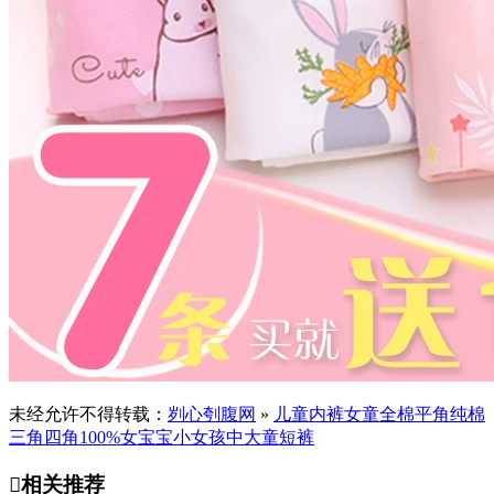
未经允许不得转载：
刿心刳腹网
»
儿童内裤女童全棉平角纯棉
三角四角100%女宝宝小女孩中大童短裤

相关推荐