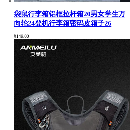
袋鼠行李箱铝框拉杆箱20男女学生万
向轮24登机行李箱密码皮箱子26
¥149.00