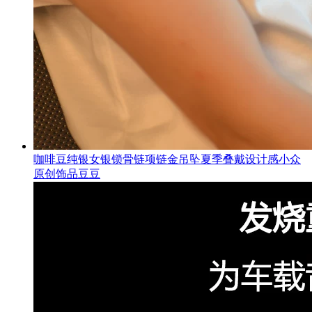
咖啡豆纯银女银锁骨链项链金吊坠夏季叠戴设计感小众
原创饰品豆豆