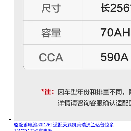
骆驼蓄电池80D26L适配天籁凯美瑞汉兰达普拉多
12V70AH汽车电瓶