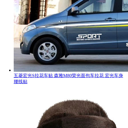
五菱宏光S拉花车贴 森雅M80荣光面包车拉花 宏光车身
腰线贴