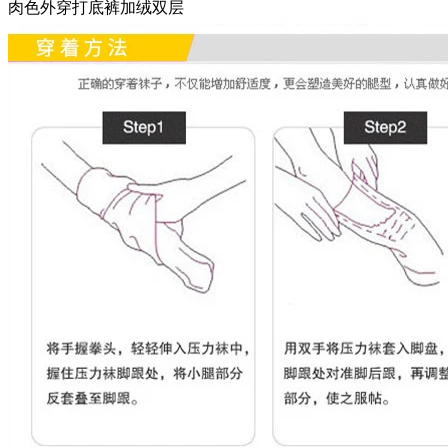
肉色外穿打底裤加绒双层