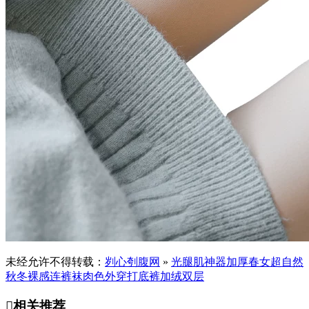
未经允许不得转载：
刿心刳腹网
»
光腿肌神器加厚春女超自然
秋冬裸感连裤袜肉色外穿打底裤加绒双层

相关推荐