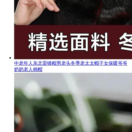
中老年人东北雷锋帽男老头冬季老太太帽子女保暖爷爷
奶奶老人棉帽