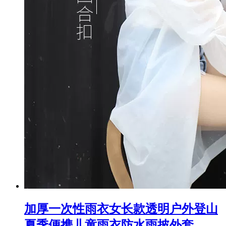
加厚一次性雨衣女长款透明户外登山
夏季便携儿童雨衣防水雨披外套