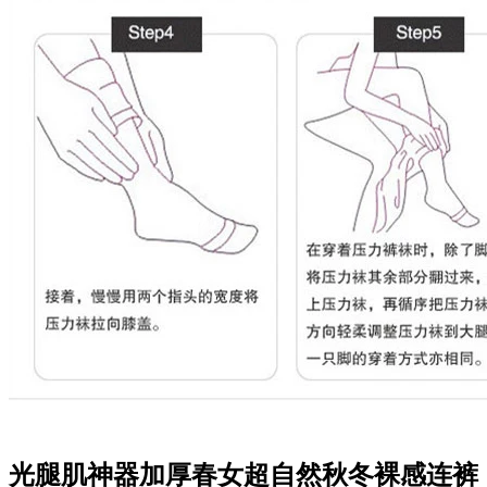
光腿肌神器加厚春女超自然秋冬裸感连裤