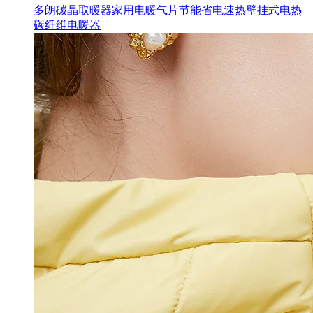
多朗碳晶取暖器家用电暖气片节能省电速热壁挂式电热
碳纤维电暖器