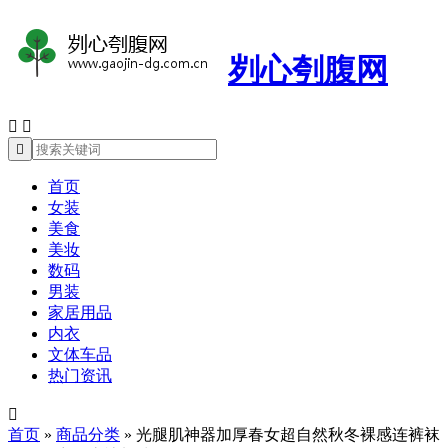
刿心刳腹网



首页
女装
美食
美妆
数码
男装
家居用品
内衣
文体车品
热门资讯

首页
»
商品分类
»
光腿肌神器加厚春女超自然秋冬裸感连裤袜