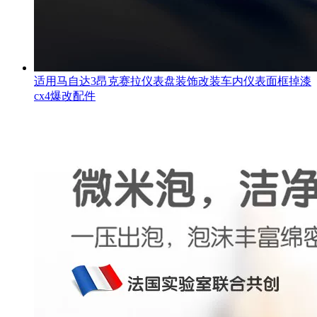
适用马自达3昂克赛拉仪表盘装饰改装车内仪表面框掉漆
cx4爆改配件