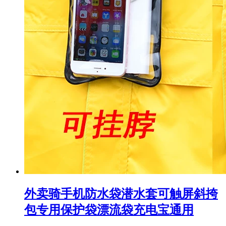
外卖骑手机防水袋潜水套可触屏斜挎
包专用保护袋漂流袋充电宝通用