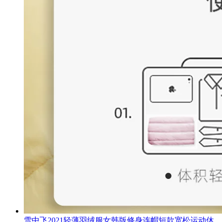
雪中飞2021轻薄羽绒服女韩版修身连帽短款宽松运动休