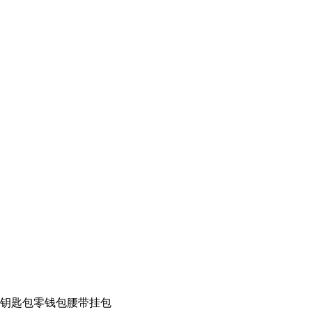
腰包钥匙包零钱包腰带挂包