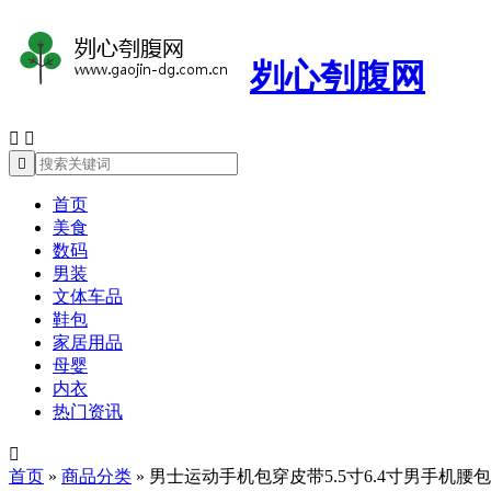
刿心刳腹网



首页
美食
数码
男装
文体车品
鞋包
家居用品
母婴
内衣
热门资讯

首页
»
商品分类
»
男士运动手机包穿皮带5.5寸6.4寸男手机