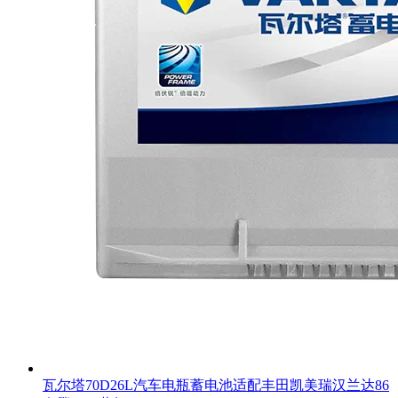
瓦尔塔70D26L汽车电瓶蓄电池适配丰田凯美瑞汉兰达86