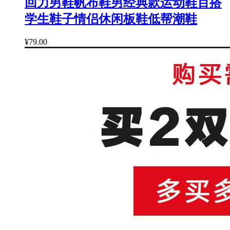
回力男鞋帆布鞋男经典款运动鞋百搭
学生鞋子情侣休闲板鞋低帮潮鞋
¥79.00