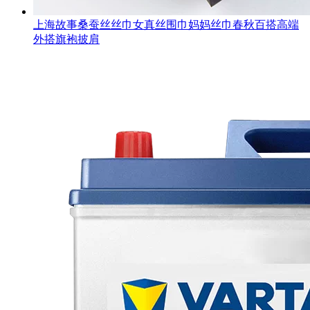
上海故事桑蚕丝丝巾女真丝围巾妈妈丝巾春秋百搭高端
外搭旗袍披肩