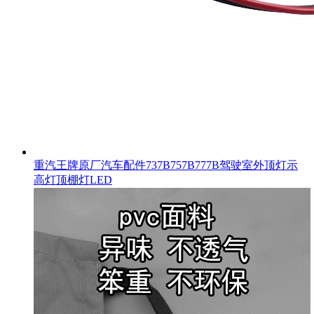
重汽王牌原厂汽车配件737B757B777B驾驶室外顶灯示
高灯顶棚灯LED