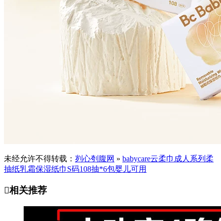
未经允许不得转载：
刿心刳腹网
»
babycare云柔巾成人系列柔
抽纸乳霜保湿纸巾S码108抽*6包婴儿可用

相关推荐