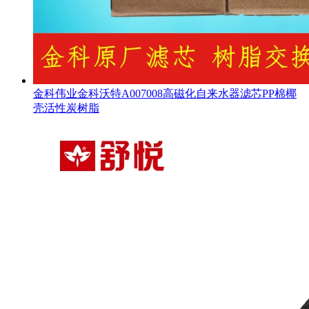
金科伟业金科沃特A007008高磁化自来水器滤芯PP棉椰
壳活性炭树脂