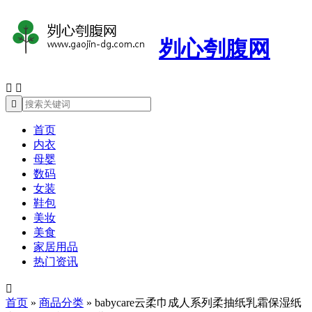
刿心刳腹网



首页
内衣
母婴
数码
女装
鞋包
美妆
美食
家居用品
热门资讯

首页
»
商品分类
»
babycare云柔巾成人系列柔抽纸乳霜保湿纸