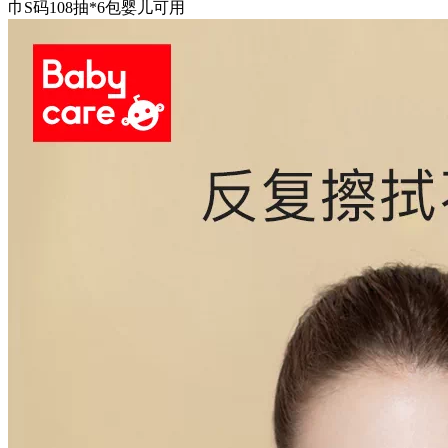
巾S码108抽*6包婴儿可用