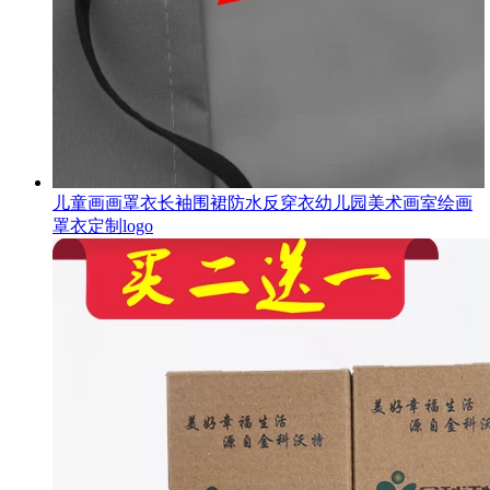
儿童画画罩衣长袖围裙防水反穿衣幼儿园美术画室绘画
罩衣定制logo