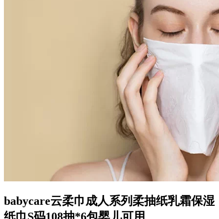
babycare云柔巾成人系列柔抽纸乳霜保湿
纸巾S码108抽*6包婴儿可用