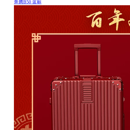
奔腾B50 蓝标