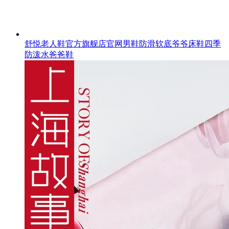
舒悦老人鞋官方旗舰店官网男鞋防滑软底爷爷床鞋四季
防泼水爸爸鞋