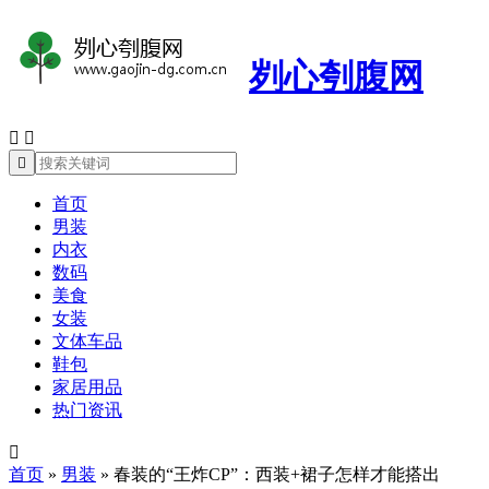
刿心刳腹网



首页
男装
内衣
数码
美食
女装
文体车品
鞋包
家居用品
热门资讯

首页
»
男装
»
春装的“王炸CP”：西装+裙子怎样才能搭出