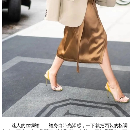
迷人的丝绸裙——裙身自带光泽感，一下就把西装的格调