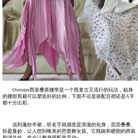
Oversize西装叠搭腰带是一个既复古又流行的玩法，贴身
的腰部剪裁可以塑造好的比例，下面不论是搭配百褶还是A字
都十分出彩。
说到蓬纱半裙，听名字就感觉是浪漫的化身，层层叠叠、
轻盈曼妙，让人想到唯美的芭蕾舞女孩。它既能和硬朗的西装
和谐共处，也会让整身搭配变灵动~