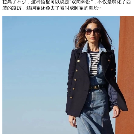
拉高了不少，这种搭配可以说是“双向奔赴”，不仅是弱化了西
装的凌厉，丝绸裙还免去了被叫成睡裙的尴尬~