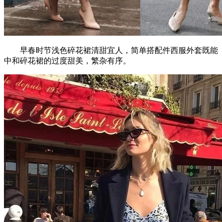
早春时节浅色碎花裙清甜宜人，简单搭配件西服外套既能
中和碎花裙的过度甜美，繁杂有序。