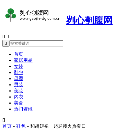
刿心刳腹网



首页
家居用品
女装
鞋包
母婴
男装
美妆
内衣
美食
热门资讯

首页
»
鞋包
»
和超短裙一起迎接火热夏日