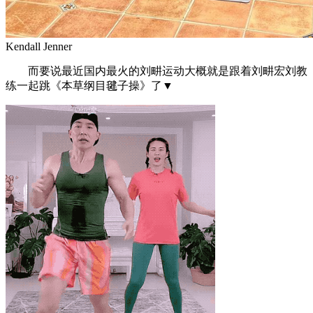
Kendall Jenner
而要说最近国内最火的刘畊运动大概就是跟着刘畊宏刘教
练一起跳《本草纲目毽子操》了▼