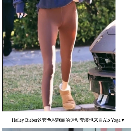
Hailey Bieber这套色彩靓丽的运动套装也来自Alo Yoga▼