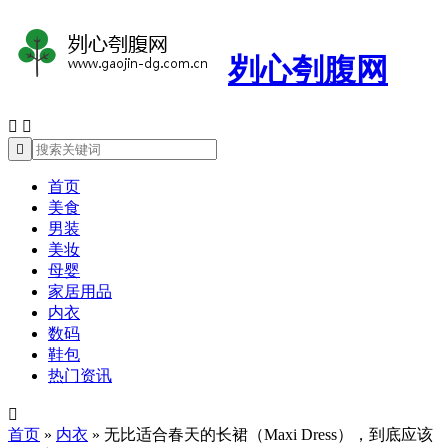
刿心刳腹网



首页
美食
男装
美妆
母婴
家居用品
内衣
数码
鞋包
热门资讯

首页
»
内衣
»
无比适合春天的长裙（Maxi Dress），到底应该