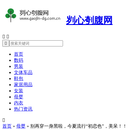
刿心刳腹网



首页
数码
男装
文体车品
鞋包
家居用品
女装
母婴
内衣
热门资讯

首页
»
母婴
»
别再穿一身黑啦，今夏流行“初恋色”，美呆！！