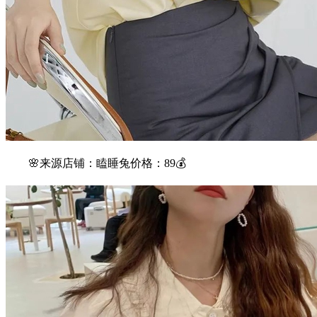
🌸来源店铺：瞌睡兔价格：89💰