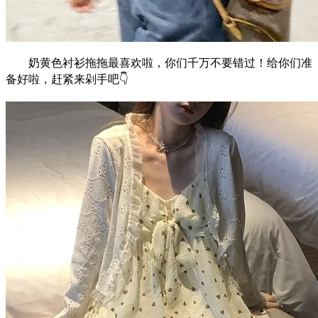
奶黄色衬衫拖拖最喜欢啦，你们千万不要错过！给你们准
备好啦，赶紧来剁手吧👇