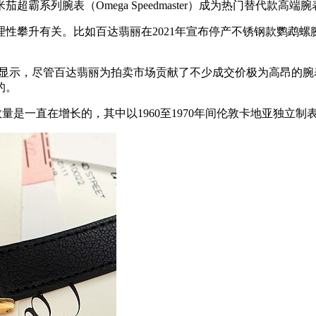
系列腕表（Omega Speedmaster）成为热门替代款高端
攀升有关。比如百达翡丽在2021年宣布停产不锈钢款鹦鹉螺
。
示，尽管百达翡丽为拍卖市场贡献了不少成交价极为高昂的腕
的。
数量是一直在增长的，其中以1960至1970年间伦敦卡地亚独立