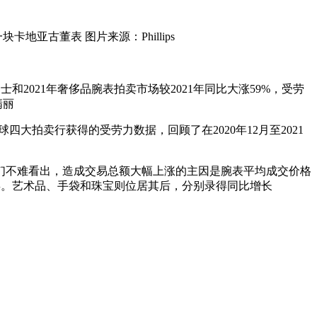
一块卡地亚古董表 图片来源：Phillips
场士和2021年奢侈品腕表拍卖市场较2021年同比大涨59%，受劳
翡丽
ps全球四大拍卖行获得的受劳力数据，回顾了在2020年12月至2021
有它们不难看出，造成交易总额大幅上涨的主因是腕表平均成交价格
品类。艺术品、手袋和珠宝则位居其后，分别录得同比增长