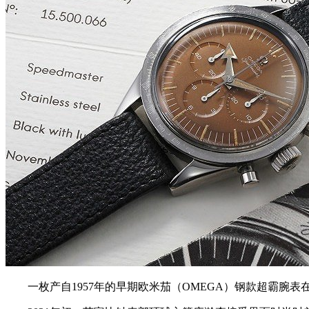
一枚产自1957年的早期欧米茄（OMEGA）钢款超霸腕表在Philli