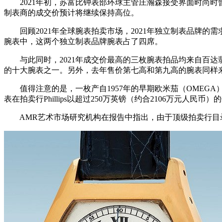
2021年初，苏富比钟表部环球主管庄瀚森接受界面时尚时曾预测
制表商的成交价预计将继续保持高位。
回顾2021年全球腕表拍卖市场，2021年独立制表品牌的需求量确
腕表中，这两个独立制表品牌腕表占了四席。
与此同时，2021年成交价最高的三枚腕表拍品均来自百达翡丽
的十大腕表之一。另外，去年售价第七高和第九高的腕表同样
值得注意的是，一枚产自1957年的早期欧米茄（OMEGA）钢款
表在拍卖行Phillips以超过250万英镑（约合2106万元
AMR艺术市场研究机构在报告中指出，由于顶级拍卖行目录