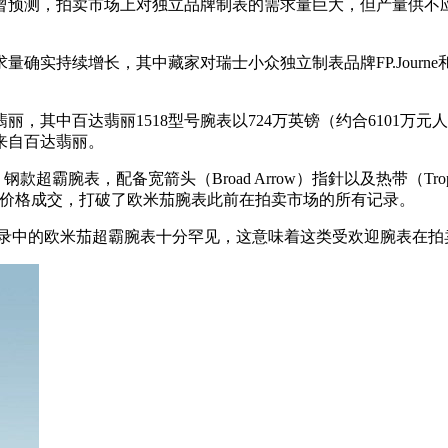
，拍卖市场上对独立品牌制表的需求量巨大，但产量供不应求。百达翡丽
实持续增长，其中藏家对瑞士小众独立制表品牌FP.Journe和Phi
，其中百达翡丽1518型号腕表以724万英镑（约合6101万
来自百达翡丽。
超霸腕表，配备宽箭头（Broad Arrow）指針以及热带（Tr
人民币）的价格成交，打破了欧米茄腕表此前在拍卖市场的所有记录。
中的欧米茄超霸腕表十分罕见，这意味着这类受欢迎腕表在拍卖市