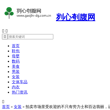
刿心刳腹网



首页
鞋包
母婴
数码
美食
男装
女装
文体车品
内衣
热门资讯

首页
»
女装
»
拍卖市场里受欢迎的不只有劳力士和百达翡丽，