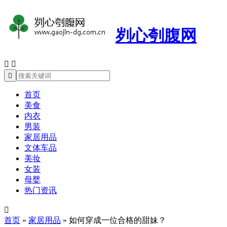
刿心刳腹网



首页
美食
内衣
男装
家居用品
文体车品
美妆
女装
母婴
热门资讯

首页
»
家居用品
»
如何穿成一位合格的甜妹？