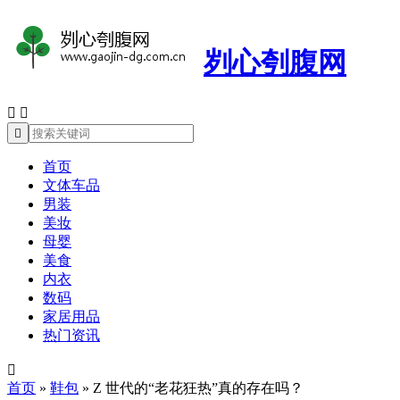
刿心刳腹网



首页
文体车品
男装
美妆
母婴
美食
内衣
数码
家居用品
热门资讯

首页
»
鞋包
»
Z 世代的“老花狂热”真的存在吗？